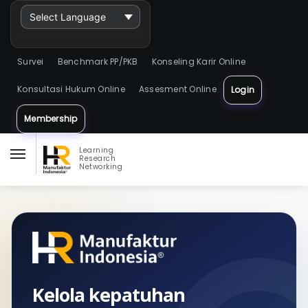
Powered by
Survei
Benchmark PP/PKB
Konseling Karir Online
Konsultasi Hukum Online
Assesment Online
Login
Membership
Learning
Research
Networking
Kelola kepatuhan