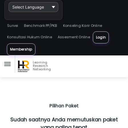
Powered by
Survei
Benchmark PP/PKB
Konseling Karir Online
Konsultasi Hukum Online
Assesment Online
Login
Membership
Learning
Research
Networking
Pilihan Paket
Sudah saatnya Anda memutuskan paket
yang paling tepat