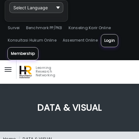
Powered by
Survei
Benchmark PP/PKB
Konseling Karir Online
Konsultasi Hukum Online
Assesment Online
Login
Membership
Learning
Research
Networking
DATA & VISUAL
Home
DATA & VISUAL